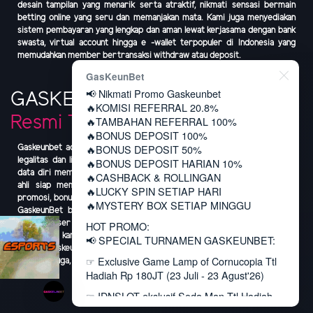
desain tampilan yang menarik serta atraktif, nikmati sensasi bermain
betting online yang seru dan memanjakan mata. Kami juga menyediakan
sistem pembayaran yang lengkap dan aman lewat kerjasama dengan bank
swasta, virtual account hingga e -wallet terpopuler di Indonesia yang
memudahkan member bertransaksi withdraw atau deposit.
GasKeunBet
📢 Nikmati Promo Gaskeunbet
GASKEUNBET
Betting Online
🔥KOMISI REFERRAL 20.8%
Resmi Terpercaya
🔥TAMBAHAN REFERRAL 100%
🔥BONUS DEPOSIT 100%
🔥BONUS DEPOSIT 50%
Gaskeunbet adalah
situs betting online resmi terpercaya
yang memiliki
legalitas dan lisensi dari BMM Testlabs sehingga menjamin kerahasiaan
🔥BONUS DEPOSIT HARIAN 10%
data diri member. Dilengkapi dengan pusat bantuan 24 jam oleh tenaga
🔥CASHBACK & ROLLINGAN
ahli siap membantu member kapan saja. Jangan lewatkan berbagai
🔥LUCKY SPIN SETIAP HARI
promosi, bonus dan event berhadiah untuk menguntungkan member yang
🔥MYSTERY BOX SETIAP MINGGU
GaskeunBet bagikan setiap harinya. Nikmati seluruh fasilitas ini hanya
dengan 1 user ID. Proses pendaftaran yang mudah dan cepat juga menjadi
HOT PROMO:
keunggulan kami. Kepuasan dan Kenyamanan member menjadi prioritas
📢 SPECIAL TURNAMEN GASKEUNBET:
utama GaskeunBet. Tunggu apa lagi, Gabung bersama GaskeunBet
☞ Exclusive Game Lamp of Cornucopia Ttl
sekarang juga, raih keuntungan berlimpah disini.
Hadiah Rp 180JT (23 Juli - 23 Agust'26)
☞ IDNSLOT ekslusif Soda Man Ttl Hadiah
Rp 180JT ( 09 Juli - 09 Agust'26)