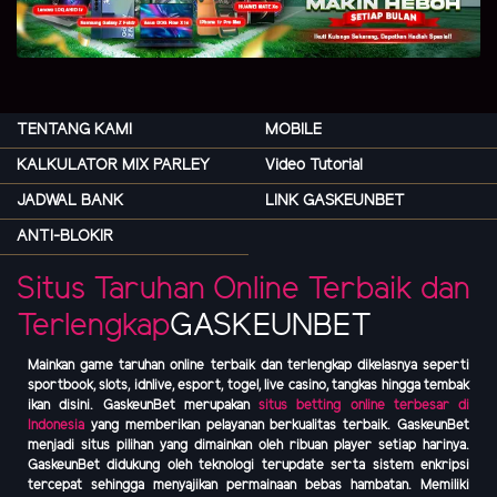
TENTANG KAMI
MOBILE
KALKULATOR MIX PARLEY
Video Tutorial
JADWAL BANK
LINK GASKEUNBET
ANTI-BLOKIR
Situs Taruhan Online Terbaik dan
Terlengkap
GASKEUNBET
Mainkan game taruhan online terbaik dan terlengkap dikelasnya seperti
sportbook, slots, idnlive, esport, togel, live casino, tangkas hingga tembak
ikan disini. GaskeunBet merupakan
situs betting online terbesar di
Indonesia
yang memberikan pelayanan berkualitas terbaik. GaskeunBet
menjadi situs pilihan yang dimainkan oleh ribuan player setiap harinya.
GaskeunBet didukung oleh teknologi terupdate serta sistem enkripsi
tercepat sehingga menyajikan permainaan bebas hambatan. Memiliki