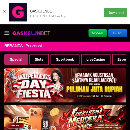
×
GASKUENBET
Download
GASKUENBET Mobile App
MASUK
DAFTAR
Promosi
BERANDA
Special
Slots
Sportbook
LiveCasino
Esport